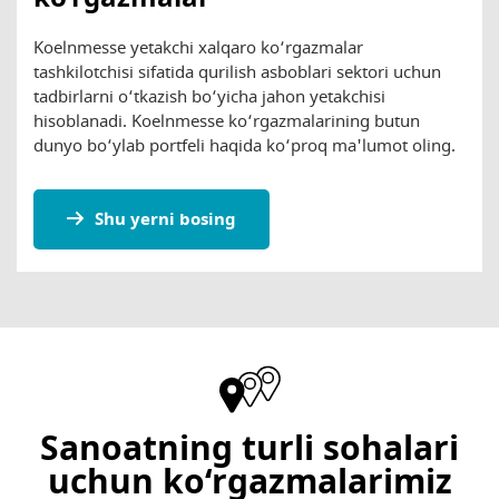
Koelnmesse yetakchi xalqaro ko‘rgazmalar
tashkilotchisi sifatida qurilish asboblari sektori uchun
tadbirlarni o‘tkazish bo‘yicha jahon yetakchisi
hisoblanadi. Koelnmesse ko‘rgazmalarining butun
dunyo bo‘ylab portfeli haqida ko‘proq ma'lumot oling.
Shu yerni bosing
Sanoatning turli sohalari
uchun ko‘rgazmalarimiz