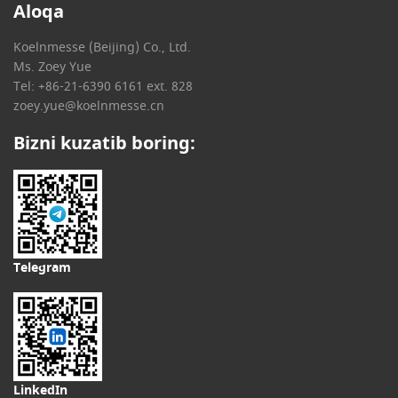
Aloqa
Koelnmesse (Beijing) Co., Ltd.
Ms. Zoey Yue
Tel: +86-21-6390 6161 ext. 828
zoey.yue@koelnmesse.cn
Bizni kuzatib boring:
Telegram
LinkedIn