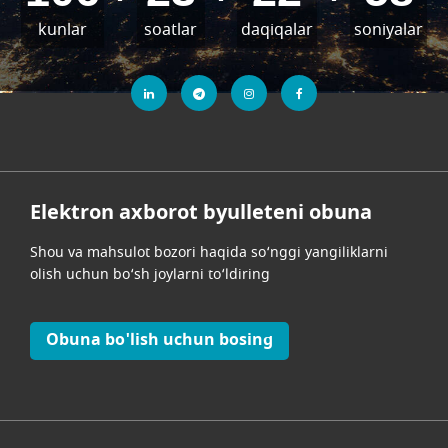
kunlar
soatlar
daqiqalar
soniyalar
Elektron axborot byulleteni obuna
Shou va mahsulot bozori haqida so‘nggi yangiliklarni
olish uchun bo‘sh joylarni to‘ldiring
Obuna bo'lish uchun bosing