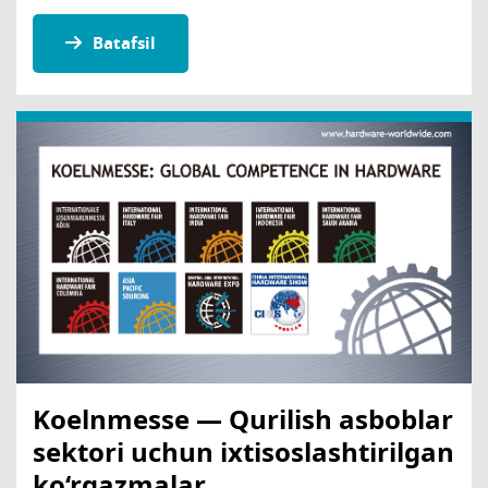
Batafsil
Koelnmesse — Qurilish asboblar
sektori uchun ixtisoslashtirilgan
ko‘rgazmalar