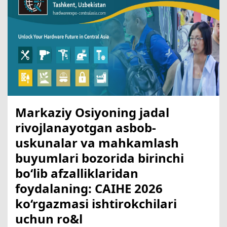
Markaziy Osiyoning jadal
rivojlanayotgan asbob-
uskunalar va mahkamlash
buyumlari bozorida birinchi
bo‘lib afzalliklaridan
foydalaning: CAIHE 2026
ko‘rgazmasi ishtirokchilari
uchun ro&l