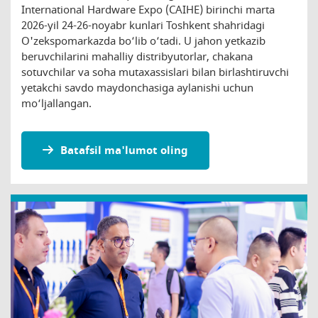
International Hardware Expo (CAIHE) birinchi marta
2026-yil 24-26-noyabr kunlari Toshkent shahridagi
O'zekspomarkazda bo‘lib o‘tadi. U jahon yetkazib
beruvchilarini mahalliy distribyutorlar, chakana
sotuvchilar va soha mutaxassislari bilan birlashtiruvchi
yetakchi savdo maydonchasiga aylanishi uchun
mo‘ljallangan.
Batafsil ma'lumot oling