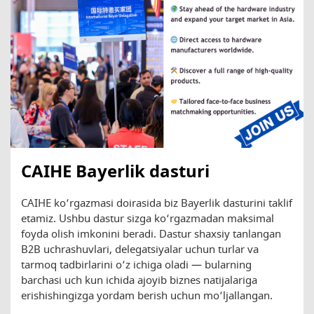
CAIHE Bayerlik dasturi
CAIHE ko‘rgazmasi doirasida biz Bayerlik dasturini taklif
etamiz. Ushbu dastur sizga ko‘rgazmadan maksimal
foyda olish imkonini beradi. Dastur shaxsiy tanlangan
B2B uchrashuvlari, delegatsiyalar uchun turlar va
tarmoq tadbirlarini o‘z ichiga oladi — bularning
barchasi uch kun ichida ajoyib biznes natijalariga
erishishingizga yordam berish uchun mo‘ljallangan.