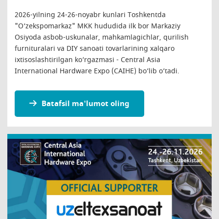
2026-yilning 24-26-noyabr kunlari Toshkentda
"O‘zekspomarkaz" MKK hududida ilk bor Markaziy
Osiyoda asbob-uskunalar, mahkamlagichlar, qurilish
furnituralari va DIY sanoati tovarlarining xalqaro
ixtisoslashtirilgan ko‘rgazmasi - Central Asia
International Hardware Expo (CAIHE) bo‘lib o‘tadi.
Batafsil ma'lumot oling