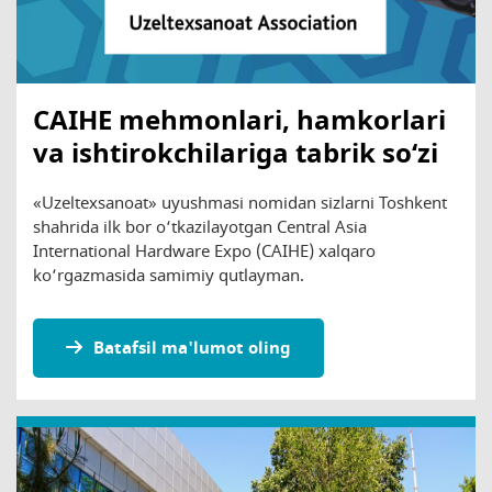
CAIHE mehmonlari, hamkorlari
va ishtirokchilariga tabrik so‘zi
«Uzeltexsanoat» uyushmasi nomidan sizlarni Toshkent
shahrida ilk bor o‘tkazilayotgan Central Asia
International Hardware Expo (CAIHE) xalqaro
ko‘rgazmasida samimiy qutlayman.
Batafsil ma'lumot oling