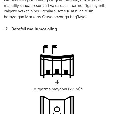
yarmarkalari portfelining bir qismi sifatida, CAIHE kuchli
mahalliy sanoat resurslari va tarqatish tarmog'iga tayanib,
xalqaro yetkazib beruvchilarni tez sur'at bilan o'sib
borayotgan Markaziy Osiyo bozoriga bog'laydi.
Batafsil ma'lumot oling
+
Ko'rgazma maydoni (kv. m)*