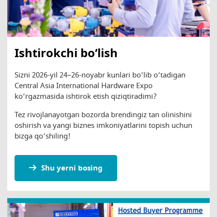
Ishtirokchi bo‘lish
Sizni 2026-yil 24–26-noyabr kunlari bo‘lib o‘tadigan
Central Asia International Hardware Expo
ko‘rgazmasida ishtirok etish qiziqtiradimi?
Tez rivojlanayotgan bozorda brendingiz tan olinishini
oshirish va yangi biznes imkoniyatlarini topish uchun
bizga qo‘shiling!
Shu yerni bosing