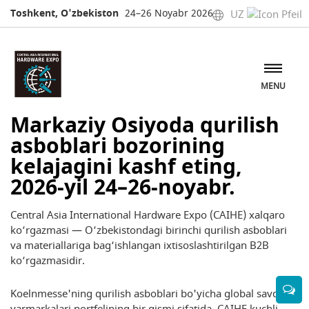
Toshkent, O'zbekiston
24–26 Noyabr 2026
UZ
Ishtirokchi bo‘lish
Stend ma'lumotlarini so'rash
MENU
Markaziy Osiyoda qurilish
asboblari bozorining
kelajagini kashf eting,
2026-yil 24–26-noyabr.
Central Asia International Hardware Expo (CAIHE) xalqaro
ko‘rgazmasi — O‘zbekistondagi birinchi qurilish asboblari
va materiallariga bag‘ishlangan ixtisoslashtirilgan B2B
ko‘rgazmasidir.
Koelnmesse'ning qurilish asboblari bo'yicha global savdo