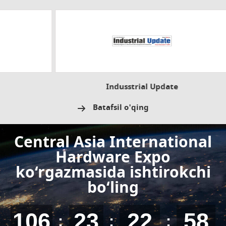
Indusstrial Update
Batafsil o'qing
Central Asia International
Hardware Expo
ko‘rgazmasida ishtirokchi
bo‘ling
106
23
22
57
:
:
: