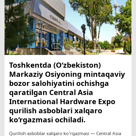
Toshkentda (O‘zbekiston)
Markaziy Osiyoning mintaqaviy
bozor salohiyatini ochishga
qaratilgan Central Asia
International Hardware Expo
qurilish asboblari xalqaro
ko‘rgazmasi ochiladi.
Qurilish asboblar xalqaro ko‘rgazmasi — Central Asia