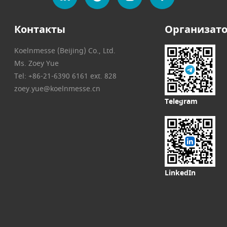
Контакты
Организат
Koelnmesse (Beijing) Co., Ltd.
Ms. Zoey Yue
Tel: +86-21-6390 6161 ext. 828
zoey.yue@koelnmesse.cn
Telegram
LinkedIn