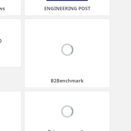
ews
ENGINEERING POST
B2Benchmark
Bricomag-media