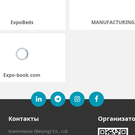
Expo-book.com
Контакты
Организат
Koelnmesse (Beijing) Co., Ltd.
Ms. Zoey Yue
Tel: +86-21-6390 6161 ext. 828
zoey.yue@koelnmesse.cn
Telegram