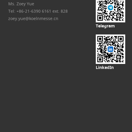
LinkedIn
итика