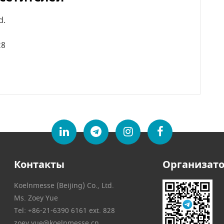
d.
28
Контакты
Организат
Koelnmesse (Beijing) Co., Ltd.
Ms. Zoey Yue
Tel: +86-21-6390 6161 ext. 828
zoey.yue@koelnmesse.cn